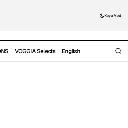
Koyu Mod
ONS
VOGGIA Selects
English