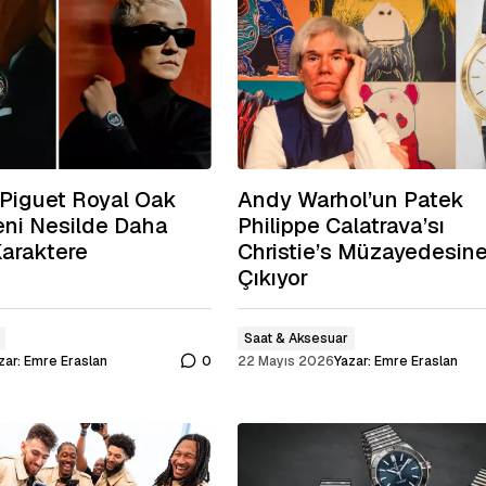
Piguet Royal Oak
Andy Warhol’un Patek
eni Nesilde Daha
Philippe Calatrava’sı
Karaktere
Christie’s Müzayedesin
Çıkıyor
Saat & Aksesuar
zar:
Emre Eraslan
0
22 Mayıs 2026
Yazar:
Emre Eraslan