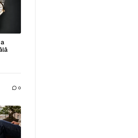
ha
âlâ
0