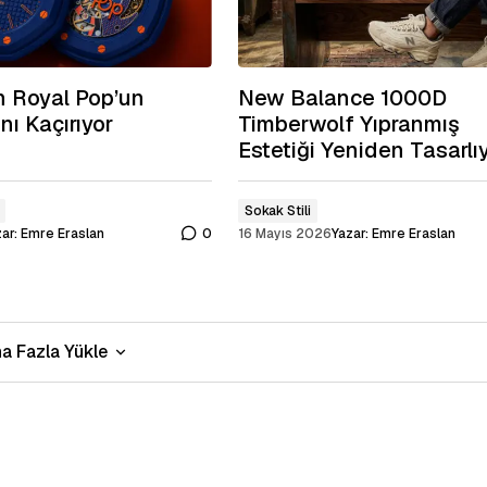
 Royal Pop’un
New Balance 1000D
nı Kaçırıyor
Timberwolf Yıpranmış
Estetiği Yeniden Tasarlı
Sokak Stili
ar:
Emre Eraslan
0
16 Mayıs 2026
Yazar:
Emre Eraslan
a Fazla Yükle
a Fazla Yükle