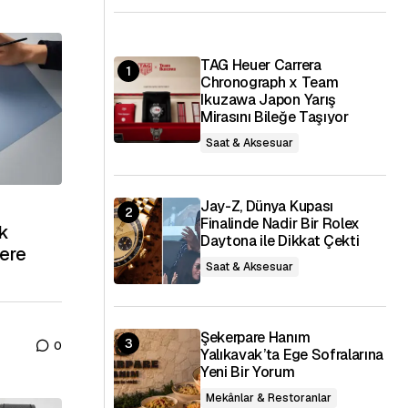
TAG Heuer Carrera
Chronograph x Team
Ikuzawa Japon Yarış
Mirasını Bileğe Taşıyor
Saat & Aksesuar
Jay-Z, Dünya Kupası
Finalinde Nadir Bir Rolex
ik
Daytona ile Dikkat Çekti
ere
Saat & Aksesuar
Şekerpare Hanım
0
Yalıkavak’ta Ege Sofralarına
Yeni Bir Yorum
Mekânlar & Restoranlar