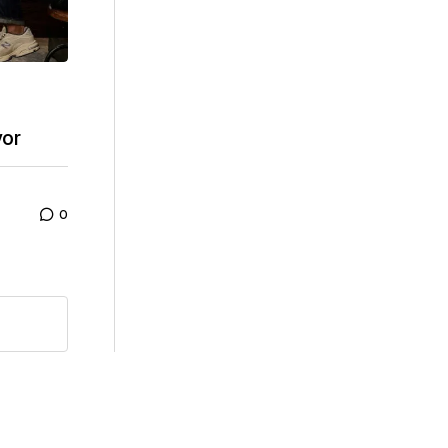
yor
0