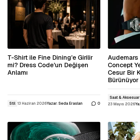
T-Shirt ile Fine Dining’e Girilir
Audemars 
mi? Dress Code’un Değişen
Concept Y
Anlamı
Cesur Bir 
Bürünüyor
Saat & Aksesuar
Stil
13 Haziran 2026
Yazar:
Seda Eraslan
0
23 Mayıs 2026
Ya