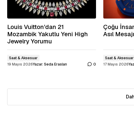
Louis Vuitton’dan 21
Çoğu İnsan
Mozambik Yakutlu Yeni High
Asıl Mesajı
Jewelry Yorumu
Saat & Aksesuar
Saat & Aksesuar
19 Mayıs 2026
Yazar:
Seda Eraslan
0
17 Mayıs 2026
Yaz
Dah
Dah