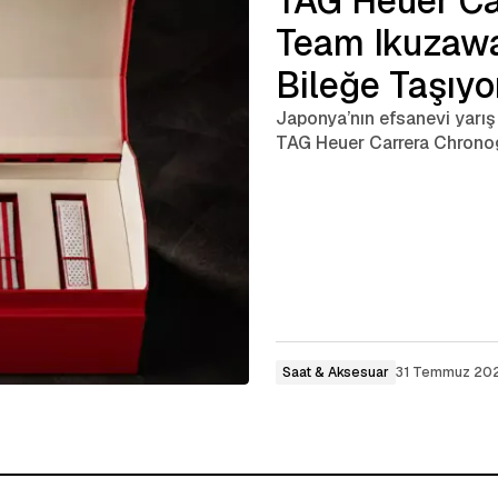
TAG Heuer Ca
Team Ikuzawa
Bileğe Taşıyo
Japonya’nın efsanevi yarış 
TAG Heuer Carrera Chronog
Saat & Aksesuar
31 Temmuz 20