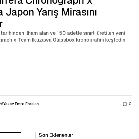
rrera Chronograph x
 Japon Yarış Mirasını
r
tarihinden ilham alan ve 150 adetle sınırlı üretilen yeni
raph x Team Ikuzawa Glassbox kronografını keşfedin.
26
Yazar:
Emre Eraslan
0
Son Eklenenler