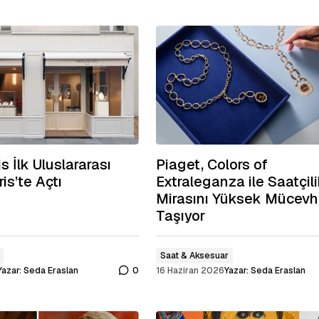
s İlk Uluslararası
Piaget, Colors of
ris’te Açtı
Extraleganza ile Saatçil
Mirasını Yüksek Mücevh
Taşıyor
Saat & Aksesuar
Yazar:
Seda Eraslan
0
16 Haziran 2026
Yazar:
Seda Eraslan