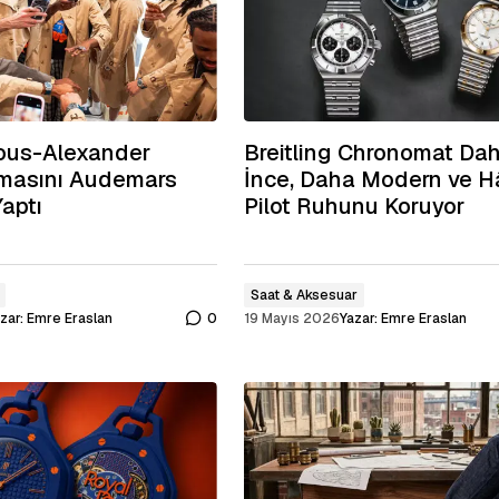
eous-Alexander
Breitling Chronomat Da
masını Audemars
İnce, Daha Modern ve H
Yaptı
Pilot Ruhunu Koruyor
Saat & Aksesuar
zar:
Emre Eraslan
0
19 Mayıs 2026
Yazar:
Emre Eraslan