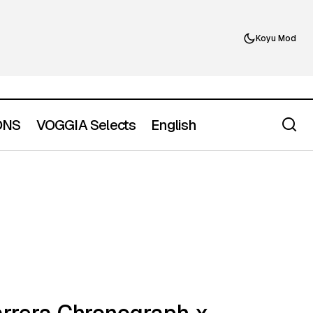
Koyu Mod
ONS
VOGGIA Selects
English