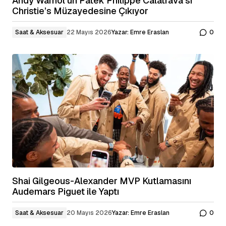
Andy Warhol’un Patek Philippe Calatrava’sı
Christie’s Müzayedesine Çıkıyor
Saat & Aksesuar
22 Mayıs 2026
Yazar:
Emre Eraslan
0
Shai Gilgeous-Alexander MVP Kutlamasını
Audemars Piguet ile Yaptı
Saat & Aksesuar
20 Mayıs 2026
Yazar:
Emre Eraslan
0