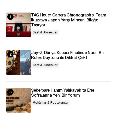
E-posta Adresiniz
*
TAG Heuer Carrera Chronograph x Team
Ikuzawa Japon Yarış Mirasını Bileğe
Daha sonraki yorumlarımda kullanılması için
adım, e-posta adresim ve site adresim bu
Taşıyor
tarayıcıya kaydedilsin.
Saat & Aksesuar
Yorumu Gönder
Jay-Z, Dünya Kupası Finalinde Nadir Bir
Rolex Daytona ile Dikkat Çekti
Saat & Aksesuar
Şekerpare Hanım Yalıkavak’ta Ege
Sofralarına Yeni Bir Yorum
Mekânlar & Restoranlar