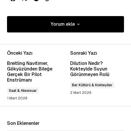
Yorum ekle
Yorum ekle
Önceki Yazı
Sonraki Yazı
E-posta adresiniz yayınlanmayacak.
Gerekli
Breitling Navitimer,
Dilution Nedir?
alanlar
*
ile işaretlenmişlerdir
Gökyüzünden Bileğe
Kokteylde Suyun
Gerçek Bir Pilot
Görünmeyen Rolü
Enstrümanı
Yorum
*
Bar Kültürü & Kokteyller
Saat & Aksesuar
2 Mart 2026
1 Mart 2026
Adınız
*
Son Eklenenler