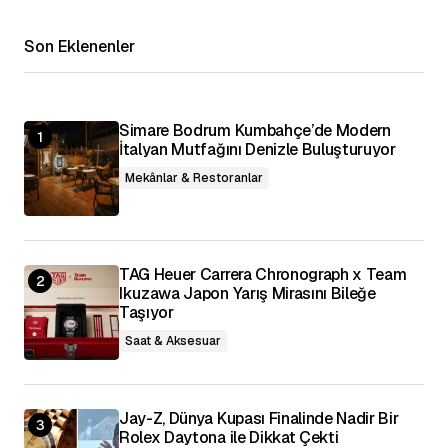
Adınız
*
Son Eklenenler
E-posta Adresiniz
*
Simare Bodrum Kumbahçe’de Modern
Daha sonraki yorumlarımda kullanılması için
adım, e-posta adresim ve site adresim bu
İtalyan Mutfağını Denizle Buluşturuyor
tarayıcıya kaydedilsin.
Mekânlar & Restoranlar
Yorumu Gönder
TAG Heuer Carrera Chronograph x Team
Ikuzawa Japon Yarış Mirasını Bileğe
Taşıyor
Saat & Aksesuar
Jay-Z, Dünya Kupası Finalinde Nadir Bir
Rolex Daytona ile Dikkat Çekti