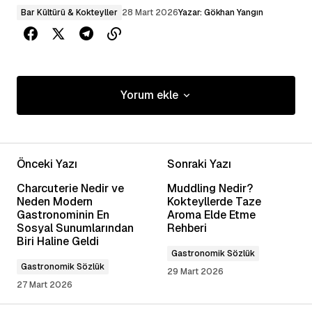
Bar Kültürü & Kokteyller
28 Mart 2026
Yazar:
Gökhan Yangın
Yorum ekle
Yorum ekle
Önceki Yazı
Sonraki Yazı
E-posta adresiniz yayınlanmayacak.
Gerekli
Charcuterie Nedir ve
Muddling Nedir?
alanlar
*
ile işaretlenmişlerdir
Neden Modern
Kokteyllerde Taze
Gastronominin En
Aroma Elde Etme
Sosyal Sunumlarından
Rehberi
Yorum
*
Biri Haline Geldi
Gastronomik Sözlük
Gastronomik Sözlük
29 Mart 2026
27 Mart 2026