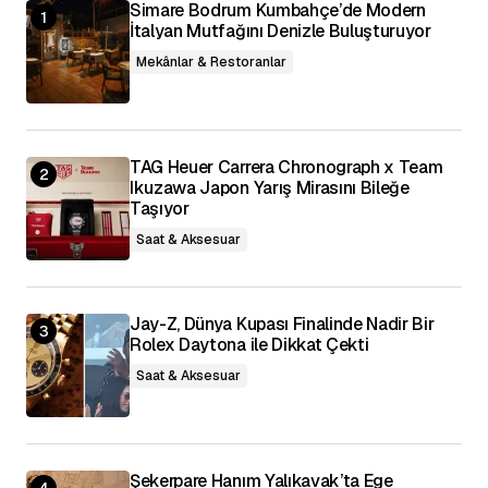
Simare Bodrum Kumbahçe’de Modern
İtalyan Mutfağını Denizle Buluşturuyor
Daha sonraki yorumlarımda kullanılması için
adım, e-posta adresim ve site adresim bu
tarayıcıya kaydedilsin.
Mekânlar & Restoranlar
Yorumu Gönder
TAG Heuer Carrera Chronograph x Team
Ikuzawa Japon Yarış Mirasını Bileğe
Taşıyor
Saat & Aksesuar
Jay-Z, Dünya Kupası Finalinde Nadir Bir
Rolex Daytona ile Dikkat Çekti
Saat & Aksesuar
Şekerpare Hanım Yalıkavak’ta Ege