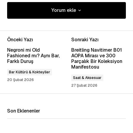
Yorum ekle
Yorum ekle
Önceki Yazı
Sonraki Yazı
E-posta adresiniz yayınlanmayacak.
Gerekli
Negroni mi Old
Breitling Navitimer B01
alanlar
*
ile işaretlenmişlerdir
Fashioned mı? Aynı Bar,
AOPA Mirası ve 300
Farklı Duruş
Parçalık Bir Koleksiyon
Manifestosu
Yorum
*
Bar Kültürü & Kokteyller
Saat & Aksesuar
20 Şubat 2026
27 Şubat 2026
Adınız
*
Son Eklenenler
E-posta Adresiniz
*