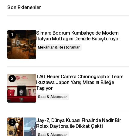
Son Eklenenler
Adınız
*
E-posta Adresiniz
*
Simare Bodrum Kumbahçe’de Modern
İtalyan Mutfağını Denizle Buluşturuyor
Daha sonraki yorumlarımda kullanılması için
Mekânlar & Restoranlar
adım, e-posta adresim ve site adresim bu
tarayıcıya kaydedilsin.
Yorumu Gönder
TAG Heuer Carrera Chronograph x Team
Ikuzawa Japon Yarış Mirasını Bileğe
Taşıyor
Saat & Aksesuar
Jay-Z, Dünya Kupası Finalinde Nadir Bir
Rolex Daytona ile Dikkat Çekti
Saat & Aksesuar