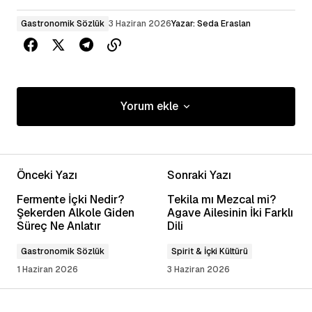
Gastronomik Sözlük
3 Haziran 2026
Yazar:
Seda Eraslan
Yorum ekle
Yorum ekle
Önceki Yazı
Sonraki Yazı
E-posta adresiniz yayınlanmayacak.
Gerekli
Fermente İçki Nedir?
Tekila mı Mezcal mi?
alanlar
*
ile işaretlenmişlerdir
Şekerden Alkole Giden
Agave Ailesinin İki Farklı
Süreç Ne Anlatır
Dili
Yorum
*
Gastronomik Sözlük
Spirit & İçki Kültürü
1 Haziran 2026
3 Haziran 2026