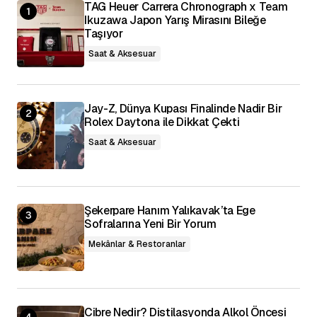
TAG Heuer Carrera Chronograph x Team
Daha sonraki yorumlarımda kullanılması için
adım, e-posta adresim ve site adresim bu
Ikuzawa Japon Yarış Mirasını Bileğe
tarayıcıya kaydedilsin.
Taşıyor
Saat & Aksesuar
Yorumu Gönder
Jay-Z, Dünya Kupası Finalinde Nadir Bir
Rolex Daytona ile Dikkat Çekti
Saat & Aksesuar
Şekerpare Hanım Yalıkavak’ta Ege
Sofralarına Yeni Bir Yorum
Mekânlar & Restoranlar
Cibre Nedir? Distilasyonda Alkol Öncesi