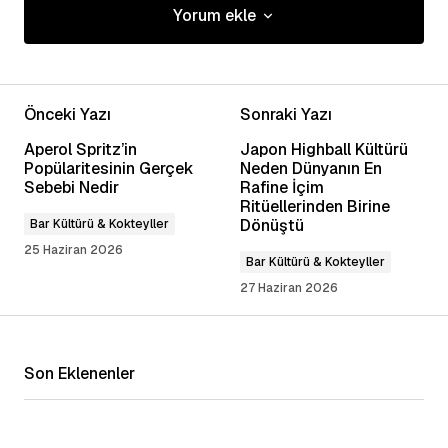
Yorum ekle
Yorum ekle
Önceki Yazı
Sonraki Yazı
E-posta adresiniz yayınlanmayacak.
Gerekli
Aperol Spritz’in
Japon Highball Kültürü
alanlar
*
ile işaretlenmişlerdir
Popülaritesinin Gerçek
Neden Dünyanın En
Sebebi Nedir
Rafine İçim
Ritüellerinden Birine
Yorum
*
Dönüştü
Bar Kültürü & Kokteyller
25 Haziran 2026
Bar Kültürü & Kokteyller
27 Haziran 2026
Adınız
*
Son Eklenenler
E-posta Adresiniz
*