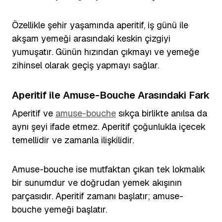
Özellikle şehir yaşamında aperitif, iş günü ile
akşam yemeği arasındaki keskin çizgiyi
yumuşatır. Günün hızından çıkmayı ve yemeğe
zihinsel olarak geçiş yapmayı sağlar.
Aperitif ile Amuse-Bouche Arasındaki Fark
Aperitif ve
amuse-bouche
sıkça birlikte anılsa da
aynı şeyi ifade etmez. Aperitif çoğunlukla içecek
temellidir ve zamanla ilişkilidir.
Amuse-bouche ise mutfaktan çıkan tek lokmalık
bir sunumdur ve doğrudan yemek akışının
parçasıdır. Aperitif zamanı başlatır; amuse-
bouche yemeği başlatır.