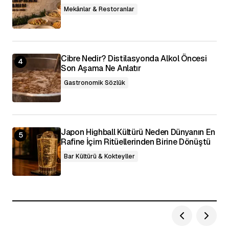
Mekânlar & Restoranlar
Cibre Nedir? Distilasyonda Alkol Öncesi
Son Aşama Ne Anlatır
Gastronomik Sözlük
Japon Highball Kültürü Neden Dünyanın En
Rafine İçim Ritüellerinden Birine Dönüştü
Bar Kültürü & Kokteyller