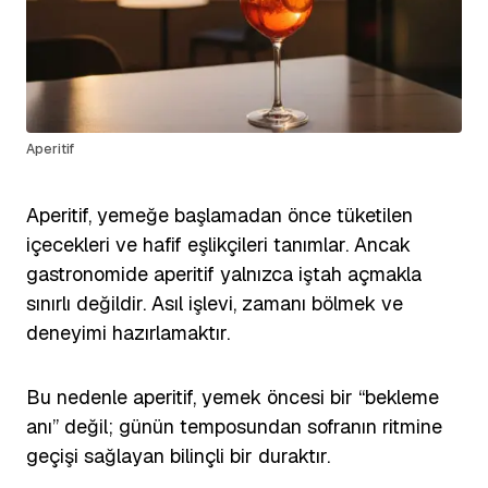
Aperitif
Aperitif, yemeğe başlamadan önce tüketilen
içecekleri ve hafif eşlikçileri tanımlar. Ancak
gastronomide aperitif yalnızca iştah açmakla
sınırlı değildir. Asıl işlevi, zamanı bölmek ve
deneyimi hazırlamaktır.
Bu nedenle aperitif, yemek öncesi bir “bekleme
anı” değil; günün temposundan sofranın ritmine
geçişi sağlayan bilinçli bir duraktır.