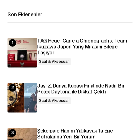
Adınız
*
Son Eklenenler
E-posta Adresiniz
*
TAG Heuer Carrera Chronograph x Team
Ikuzawa Japon Yarış Mirasını Bileğe
Daha sonraki yorumlarımda kullanılması için
adım, e-posta adresim ve site adresim bu
Taşıyor
tarayıcıya kaydedilsin.
Saat & Aksesuar
Yorumu Gönder
Jay-Z, Dünya Kupası Finalinde Nadir Bir
Rolex Daytona ile Dikkat Çekti
Saat & Aksesuar
Şekerpare Hanım Yalıkavak’ta Ege
Sofralarına Yeni Bir Yorum