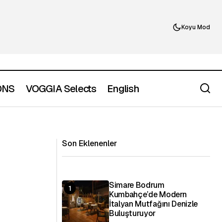
Koyu Mod
ONS
VOGGIA Selects
English
Charcuterie Nedir ve Neden Modern
Bir Yere Sahiptir
Gastronominin En Sosyal
Sunumlarından Biri Haline Geldi
Son Eklenenler
Simare Bodrum
Kumbahçe’de Modern
İtalyan Mutfağını Denizle
Buluşturuyor