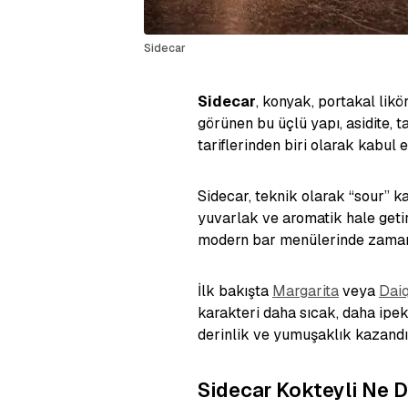
Sidecar
Sidecar
, konyak, portakal likö
görünen bu üçlü yapı, asidite, t
tariflerinden biri olarak kabul ed
Sidecar, teknik olarak “sour” k
yuvarlak ve aromatik hale geti
modern bar menülerinde zamansı
İlk bakışta
Margarita
veya
Daiq
karakteri daha sıcak, daha ipe
derinlik ve yumuşaklık kazandır
Sidecar Kokteyli Ne