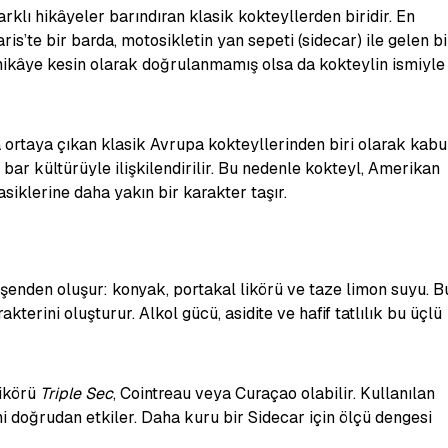
rklı hikâyeler barındıran klasik kokteyllerden biridir. En
ris’te bir barda, motosikletin yan sepeti (sidecar) ile gelen bi
 hikâye kesin olarak doğrulanmamış olsa da kokteylin ismiyle
a ortaya çıkan klasik Avrupa kokteyllerinden biri olarak kabu
a bar kültürüyle ilişkilendirilir. Bu nedenle kokteyl, Amerikan
iklerine daha yakın bir karakter taşır.
leşenden oluşur: konyak, portakal likörü ve taze limon suyu. B
akterini oluşturur. Alkol gücü, asidite ve hafif tatlılık bu üçlü
likörü
Triple Sec
, Cointreau veya Curaçao olabilir. Kullanılan
sini doğrudan etkiler. Daha kuru bir Sidecar için ölçü dengesi