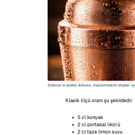
Sidecar’ın ipeksi dokusu, malzemelerin shaker içer
Klasik ölçü oranı şu şekildedir:
5 cl konyak
2 cl portakal likörü
2 cl taze limon suyu