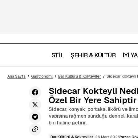
STİL
ŞEHİR & KÜLTÜR
İYİ 
Single Malt Nedir ve Neden Viski
Dünyasının En Saf İfadelerinden Biri
Bar Kültürü & Koktey
Ana Sayfa
Gastronomi
Bar Kültürü & Kokteyller
Sidecar Kokteyli 
Sayılır
Sidecar Kokteyli Ned
Özel Bir Yere Sahiptir
Sidecar, konyak, portakal likörü ve lim
yapısına rağmen sunduğu dengeli karakt
biri haline getirir.
Bar Kültürü & Kokteyller
26 Mart 2026
Yazar:
Gök