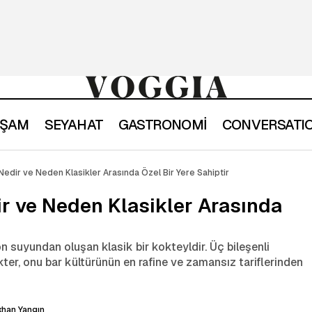
YAŞAM
SEYAHAT
GASTRONOMİ
CONVERSATI
Sidecar Kokteyli Nedir ve Neden Klasikler Arasında Özel 
ller
Nedir ve Neden Klasikler Arasında Özel Bir Yere Sahiptir
ir ve Neden Klasikler Arasında
on suyundan oluşan klasik bir kokteyldir. Üç bileşenli
er, onu bar kültürünün en rafine ve zamansız tariflerinden
han Yangın