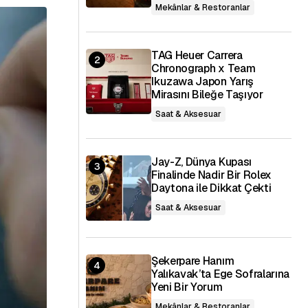
Mekânlar & Restoranlar
TAG Heuer Carrera
Chronograph x Team
Ikuzawa Japon Yarış
Mirasını Bileğe Taşıyor
Saat & Aksesuar
Jay-Z, Dünya Kupası
Finalinde Nadir Bir Rolex
Daytona ile Dikkat Çekti
Saat & Aksesuar
Şekerpare Hanım
Yalıkavak’ta Ege Sofralarına
Yeni Bir Yorum
Mekânlar & Restoranlar