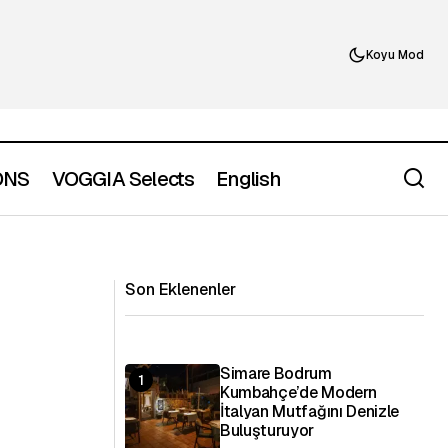
Koyu Mod
ONS
VOGGIA Selects
English
YEDİ DE YEDİ Terminal ve Kadıköy’de
ojik Atılımlar
Yeni Nesil Yeme–İçme Akışı
Son Eklenenler
Simare Bodrum
Kumbahçe’de Modern
İtalyan Mutfağını Denizle
Buluşturuyor