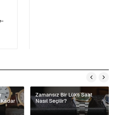
e–
r
Zamansız Bir Lüks Saat
 Kadar
Nasıl Seçilir?