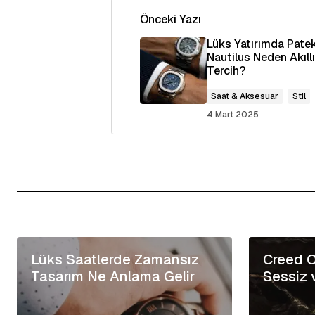
Önceki Yazı
E-posta adresiniz yayınlanmayaca
Lüks Yatırımda Patek
Nautilus Neden Akıllı
Tercih?
Yorum
*
Saat & Aksesuar
Stil
4 Mart 2025
Adınız
*
Daha sonraki yorumlarımda kullan
e-posta adresim ve site adresim 
kaydedilsin.
Lüks Saatlerde Zamansız
Creed O
Yorumu Gönder
Tasarım Ne Anlama Gelir
Sessiz 