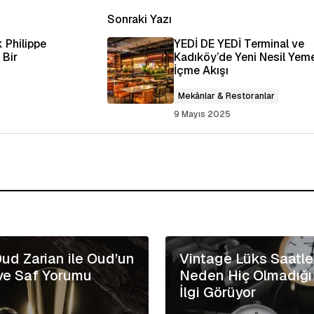
Sonraki Yazı
k.
Gerekli alanlar
*
ile işaretlenmişlerdir
 Philippe
YEDİ DE YEDİ Terminal ve
 Bir
Kadıköy’de Yeni Nesil Yem
İçme Akışı
Mekânlar & Restoranlar
9 Mayıs 2025
E-posta Adresiniz
*
ılması için adım,
bu tarayıcıya
ud Zarian ile Oud’un
Vintage Lüks Saatle
ve Saf Yorumu
Neden Hiç Olmadığı
İlgi Görüyor