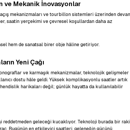
on ve Mekanik İnovasyonlar
 kaçış mekanizmaları ve tourbillon sistemleri üzerinden deva
ler, saatin yerçekimi ve çevresel koşullardan daha az
msel hem de sanatsal birer obje hâline getiriyor.
arın Yeni Çağı
kronograflar ve karmaşık mekanizmalar, teknolojik gelişmeler
lanıcı dostu hâle geldi. Yüksek komplikasyonlu saatler artık
endislik harikaları değil; günlük hayatta da kullanılabilir
mişi reddetmeden geleceği kucaklıyor. Teknoloji burada bir rak
r araç. Bugünün en etkileyici saatleri, geleneğin gücünü