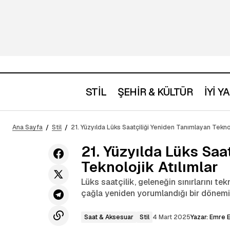
STİL
ŞEHİR & KÜLTÜR
İYİ 
Lüks Yatırımda Patek Philippe Nautilus
Saat & Aksesua
Ana Sayfa
Stil
21. Yüzyılda Lüks Saatçiliği Yeniden Tanımlayan Teknol
Neden Akıllı Bir Tercih?
21. Yüzyılda Lüks Saa
Teknolojik Atılımlar
Lüks saatçilik, geleneğin sınırlarını tekn
çağla yeniden yorumlandığı bir dönemi 
Saat & Aksesuar
Stil
4 Mart 2025
Yazar:
Emre E