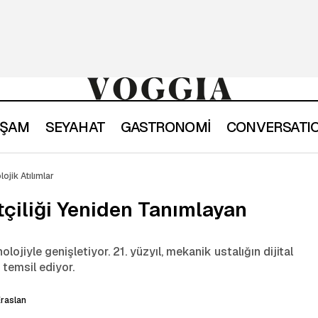
YAŞAM
SEYAHAT
GASTRONOMİ
CONVERSATI
21. Yüzyılda Lüks Saatçiliği Yeniden Tanımlayan Teknol
r
Stil
ojik Atılımlar
tçiliği Yeniden Tanımlayan
olojiyle genişletiyor. 21. yüzyıl, mekanik ustalığın dijital
temsil ediyor.
raslan