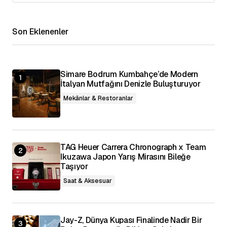
Daha Fazla Yükle
Son Eklenenler
Simare Bodrum Kumbahçe’de Modern
İtalyan Mutfağını Denizle Buluşturuyor
Mekânlar & Restoranlar
TAG Heuer Carrera Chronograph x Team
Ikuzawa Japon Yarış Mirasını Bileğe
Taşıyor
Saat & Aksesuar
Jay-Z, Dünya Kupası Finalinde Nadir Bir