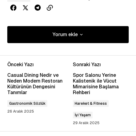
Yorum ekle
Yorum ekle
Önceki Yazı
Sonraki Yazı
E-posta adresiniz yayınlanmayacak.
Gerekli
Casual Dining Nedir ve
Spor Salonu Yerine
alanlar
*
ile işaretlenmişlerdir
Neden Modern Restoran
Kalistenik ile Vücut
Kültürünün Dengesini
Mimarisine Başlama
Tanımlar
Rehberi
Yorum
*
Gastronomik Sözlük
Hareket & Fitness
26 Aralık 2025
İyi Yaşam
29 Aralık 2025
Adınız
*