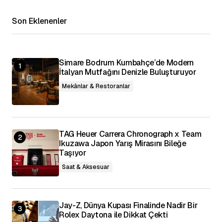
Son Eklenenler
E-posta Adresiniz
*
Daha sonraki yorumlarımda kullanılması için
adım, e-posta adresim ve site adresim bu
Simare Bodrum Kumbahçe’de Modern
tarayıcıya kaydedilsin.
İtalyan Mutfağını Denizle Buluşturuyor
Mekânlar & Restoranlar
Yorumu Gönder
TAG Heuer Carrera Chronograph x Team
Ikuzawa Japon Yarış Mirasını Bileğe
Taşıyor
Saat & Aksesuar
Jay-Z, Dünya Kupası Finalinde Nadir Bir
Rolex Daytona ile Dikkat Çekti