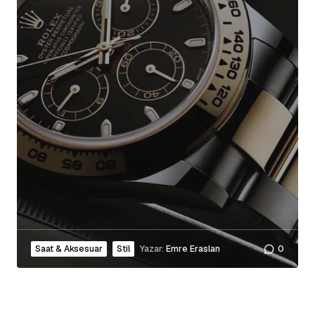
Saat & Aksesuar
Stil
Yazar:
Emre Eraslan
0