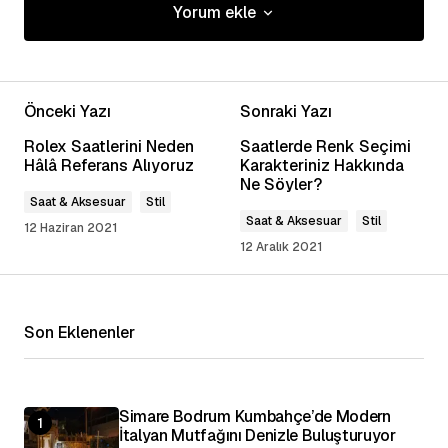
Yorum ekle
Yorum ekle
Önceki Yazı
Sonraki Yazı
E-posta adresiniz yayınlanmayacak.
Gerekli
Rolex Saatlerini Neden
Saatlerde Renk Seçimi
alanlar
*
ile işaretlenmişlerdir
Hâlâ Referans Alıyoruz
Karakteriniz Hakkında
Ne Söyler?
Saat & Aksesuar
Stil
Yorum
*
Saat & Aksesuar
Stil
12 Haziran 2021
12 Aralık 2021
Son Eklenenler
Adınız
*
E-posta Adresiniz
*
Simare Bodrum Kumbahçe’de Modern
İtalyan Mutfağını Denizle Buluşturuyor