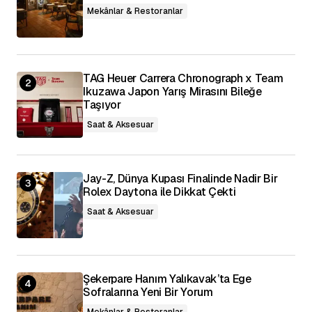
Daha sonraki yorumlarımda kullanılması için
Mekânlar & Restoranlar
adım, e-posta adresim ve site adresim bu
tarayıcıya kaydedilsin.
Yorumu Gönder
TAG Heuer Carrera Chronograph x Team
Ikuzawa Japon Yarış Mirasını Bileğe
Taşıyor
Saat & Aksesuar
Jay-Z, Dünya Kupası Finalinde Nadir Bir
Rolex Daytona ile Dikkat Çekti
Saat & Aksesuar
Şekerpare Hanım Yalıkavak’ta Ege
Sofralarına Yeni Bir Yorum