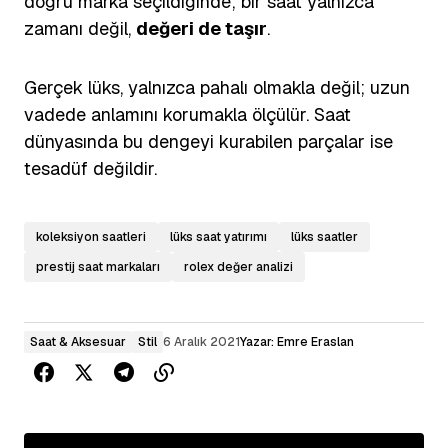
doğru marka seçildiğinde; bir saat yalnızca
zamanı değil,
değeri de taşır
.
Gerçek lüks, yalnızca pahalı olmakla değil; uzun
vadede anlamını korumakla ölçülür. Saat
dünyasında bu dengeyi kurabilen parçalar ise
tesadüf değildir.
koleksiyon saatleri
lüks saat yatırımı
lüks saatler
prestij saat markaları
rolex değer analizi
Saat & Aksesuar
Stil
6 Aralık 2021
Yazar:
Emre Eraslan