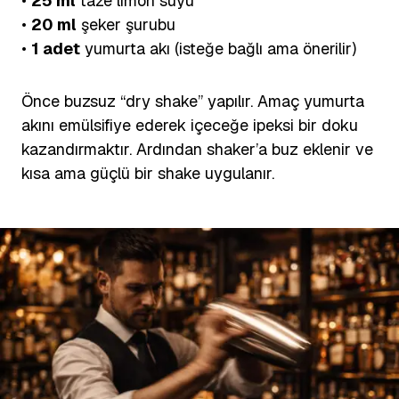
•
25 ml
taze limon suyu
•
20 ml
şeker şurubu
•
1 adet
yumurta akı (isteğe bağlı ama önerilir)
Önce buzsuz “dry shake” yapılır. Amaç yumurta
akını emülsifiye ederek içeceğe ipeksi bir doku
kazandırmaktır. Ardından shaker’a buz eklenir ve
kısa ama güçlü bir shake uygulanır.