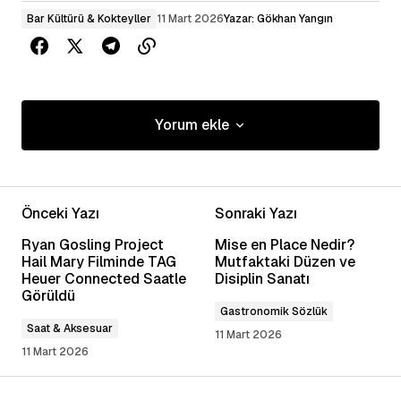
Bar Kültürü & Kokteyller
11 Mart 2026
Yazar:
Gökhan Yangın
Yorum ekle
Yorum ekle
Önceki Yazı
Sonraki Yazı
E-posta adresiniz yayınlanmayacak.
Gerekli
Ryan Gosling Project
Mise en Place Nedir?
alanlar
*
ile işaretlenmişlerdir
Hail Mary Filminde TAG
Mutfaktaki Düzen ve
Heuer Connected Saatle
Disiplin Sanatı
Görüldü
Yorum
*
Gastronomik Sözlük
Saat & Aksesuar
11 Mart 2026
11 Mart 2026