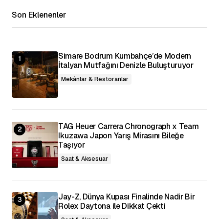
Adınız
*
Son Eklenenler
E-posta Adresiniz
*
Simare Bodrum Kumbahçe’de Modern
İtalyan Mutfağını Denizle Buluşturuyor
Daha sonraki yorumlarımda kullanılması için
adım, e-posta adresim ve site adresim bu
tarayıcıya kaydedilsin.
Mekânlar & Restoranlar
Yorumu Gönder
TAG Heuer Carrera Chronograph x Team
Ikuzawa Japon Yarış Mirasını Bileğe
Taşıyor
Saat & Aksesuar
Jay-Z, Dünya Kupası Finalinde Nadir Bir
Rolex Daytona ile Dikkat Çekti